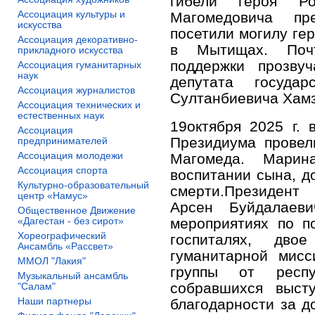
гибели героя Ро
Ассоциация культуры и
Магомедовича пр
искусства
посетили могилу ге
Ассоциация декоративно-
в Мытищах. Почт
прикладного искусства
поддержки прозв
Ассоциация гуманитарных
наук
депутата госуда
Ассоциация журналистов
Султанбиевича Хамз
Ассоциация технических и
естественных наук
19октября 2025 г.
Ассоциация
Президиума провели
предпринимателей
Ассоциация молодежи
Магомеда. Марин
Ассоциация спорта
воспитании сына, д
Культурно-образовательный
смерти.Президент
центр «Намус»
Арсен Буйдалаев
Общественное Движение
«Дагестан - без сирот»
мероприятиях по п
Хореографический
госпиталях, дв
Ансамбль «Рассвет»
гуманитарной мисс
ММОЛ "Лакия"
группы от респу
Музыкальный ансамбль
собравшихся высту
"Салам"
Наши партнеры
благодарности за д